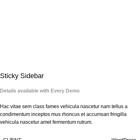
Portfolio
0
Menu
₺
0,0
Home
Portfolio
Suspendisse quam at vestibulum
Sticky Sidebar
Details available with Every Demo
Hac vitae sem class fames vehicula nascetur nam tellus a
condimentum inceptos mus rhoncus et accumsan fringilla
vehicula nascetur amet fermentum rutrum.