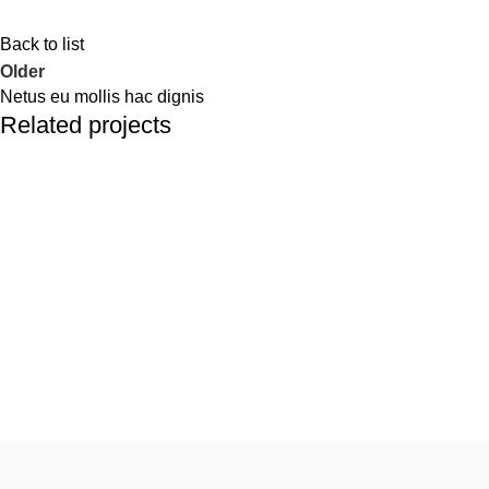
Back to list
Older
Netus eu mollis hac dignis
Related projects
Kitchen
Leo uteu ullamcorper